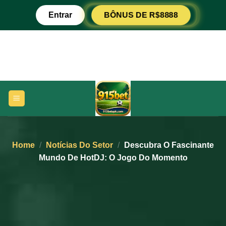
Ir
BÔNUS DE R$8888
Entrar
para
o
conteúdo
Home
/
Notícias Do Setor
/
Descubra O Fascinante
Mundo De HotDJ: O Jogo Do Momento