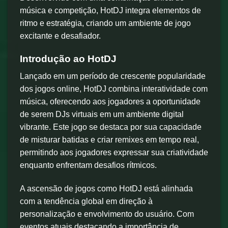
música e competição, HotDJ integra elementos de
ritmo e estratégia, criando um ambiente de jogo
excitante e desafiador.
Introdução ao HotDJ
Lançado em um período de crescente popularidade
dos jogos online, HotDJ combina interatividade com
música, oferecendo aos jogadores a oportunidade
de serem DJs virtuais em um ambiente digital
vibrante. Este jogo se destaca por sua capacidade
de misturar batidas e criar remixes em tempo real,
permitindo aos jogadores expressar sua criatividade
enquanto enfrentam desafios rítmicos.
A ascensão de jogos como HotDJ está alinhada
com a tendência global em direção à
personalização e envolvimento do usuário. Com
eventos atuais destacando a importância de