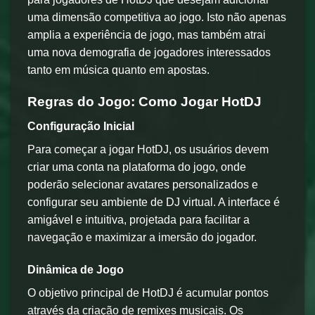
uma dimensão competitiva ao jogo. Isto não apenas
amplia a experiência de jogo, mas também atrai
uma nova demografia de jogadores interessados
tanto em música quanto em apostas.
Regras do Jogo: Como Jogar HotDJ
Configuração Inicial
Para começar a jogar HotDJ, os usuários devem
criar uma conta na plataforma do jogo, onde
poderão selecionar avatares personalizados e
configurar seu ambiente de DJ virtual. A interface é
amigável e intuitiva, projetada para facilitar a
navegação e maximizar a imersão do jogador.
Dinâmica de Jogo
O objetivo principal de HotDJ é acumular pontos
através da criação de remixes musicais. Os