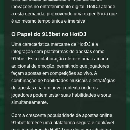
inovações no entretenimento digital, HotDJ atende
a esta demanda, promovendo uma experiência que
é ao mesmo tempo única e imersiva.
O Papel do 915bet no HotDJ
Uma característica marcante de HotDJ é a
integração com plataformas de apostas como
915bet. Esta colaboração oferece uma camada
adicional de emoção, permitindo que jogadores
façam apostas em competições ao vivo. A
combinação de habilidades musicais e estratégias
de apostas cria um novo contexto onde os
jogadores podem testar suas habilidades e sorte
simultaneamente.
Com a crescente popularidade de apostas online,
915bet fornece uma plataforma segura e confiável
para jogadores de HotDJ que desejam adicionar