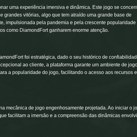
onar uma experiência imersiva e dinâmica. Este jogo se concen
 grandes vitórias, algo que tem atraído uma grande base de
te, impulsionada pela pandemia e pela crescente popularidade
ítulos como DiamondFort ganharem enorme atenção.
mondFort foi estratégica, dado o seu histórico de confiabilidad
epcional ao cliente, a plataforma garante um ambiente de jogo
ara a popularidade do jogo, facilitando o acesso aos recursos 
na mecânica de jogo engenhosamente projetada. Ao iniciar o jo
que facilitam a imersão e a compreensão das dinâmicas envolv