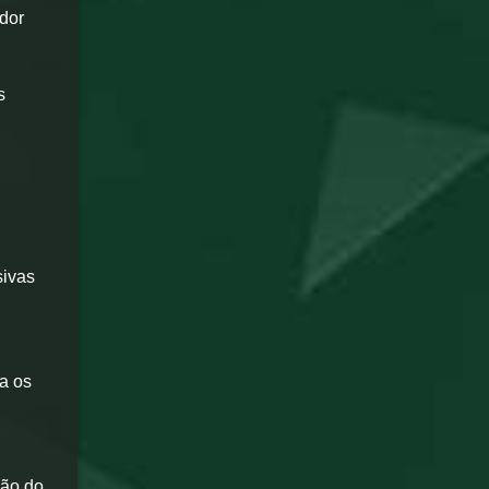
ador
s
sivas
a os
ção do