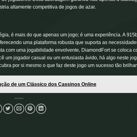
ria altamente competitiva de jogos de azar.
égia, é mais do que apenas um jogo; é uma experiência. A 915
 oferecendo uma plataforma robusta que suporta as necessidade
nta com uma jogabilidade envolvente, DiamondFort se coloca 
cê um jogador casual ou um entusiasta ávido, há algo neste jo
cubra por si mesmo o que faz deste jogo um sucesso tão brilhan
ção de um Clássico dos Cassinos Online