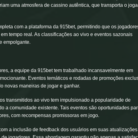
riam uma atmosfera de cassino autêntica, que transporta o jog
leta com a plataforma da 915bet, permitindo que os jogadore
 tempo real. As classificações ao vivo e eventos sazonais
 e empolgante.
res, a equipe da 915bet tem trabalhado incansavelmente em
emocionante. Eventos temáticos e rodadas de promoções exclu
o novas maneiras de jogar e ganhar.
ios transmitidos ao vivo tem impulsionado a popularidade de
do a comunidade existente. Tais eventos são oportunidades par
hores, com recompensas promissoras em jogo.
m a inclusão de feedback dos usuários em suas atualizações
e de jogadores. Essa abordagem garantiu não apenas a satisfa