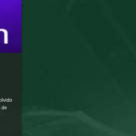
olvido
s de