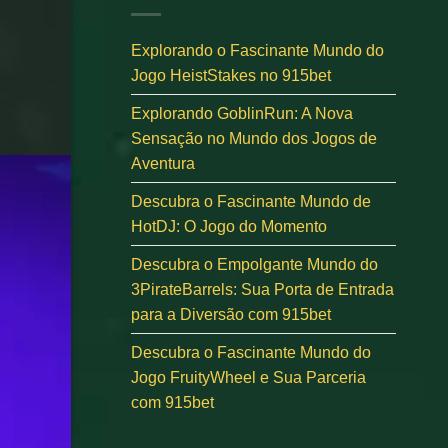
Explorando o Fascinante Mundo do
Jogo HeistStakes no 915bet
Explorando GoblinRun: A Nova
Sensação no Mundo dos Jogos de
Aventura
Descubra o Fascinante Mundo de
HotDJ: O Jogo do Momento
Descubra o Empolgante Mundo do
3PirateBarrels: Sua Porta de Entrada
para a Diversão com 915bet
Descubra o Fascinante Mundo do
Jogo FruityWheel e Sua Parceria
com 915bet