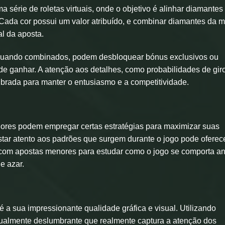
 série de roletas virtuais, onde o objetivo é alinhar diamantes
 Cada cor possui um valor atribuído, e combinar diamantes da
al da aposta.
 quando combinados, podem desbloquear bónus exclusivos ou
e ganhar. A atenção aos detalhes, como probabilidades de gir
ibrada para manter o entusiasmo e a competitividade.
ores podem empregar certas estratégias para maximizar suas
estar atento aos padrões que surgem durante o jogo pode oferec
ar com apostas menores para estudar como o jogo se comporta a
e azar.
 a sua impressionante qualidade gráfica e visual. Utilizando
sualmente deslumbrante que realmente captura a atenção dos