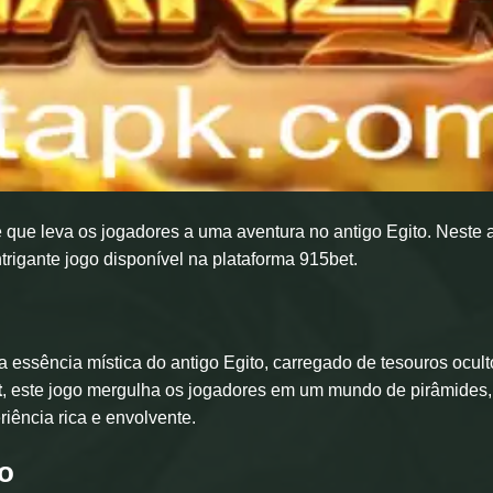
que leva os jogadores a uma aventura no antigo Egito. Neste a
trigante jogo disponível na plataforma 915bet.
 essência mística do antigo Egito, carregado de tesouros ocult
t
, este jogo mergulha os jogadores em um mundo de pirâmides,
iência rica e envolvente.
to