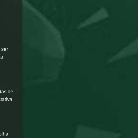
 ser
ta
das de
tativa
olha