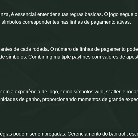
za, é essencial entender suas regras básicas. O jogo segue o
har símbolos correspondentes nas linhas de pagamento ativas.
 antes de cada rodada. O número de linhas de pagamento pode
e símbolos. Combining multiple paylines com valores de apos
.
cem a experiência de jogo, como símbolos wild, scatter, e roda
tunidades de ganho, proporcionando momentos de grande expec
atégias podem ser empregadas. Gerenciamento do bankroll, esc