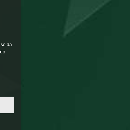
uso da
ndo