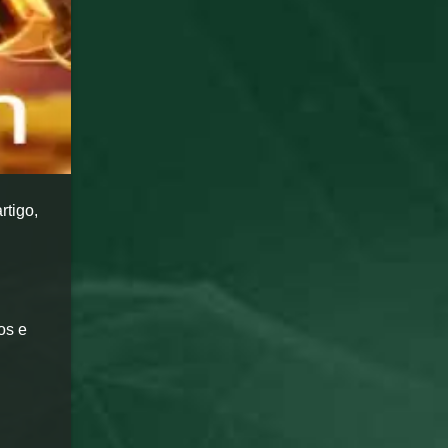
rtigo,
os e