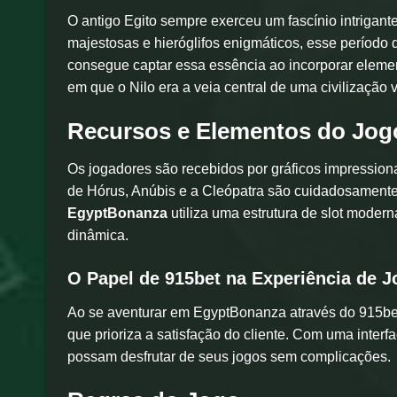
O antigo Egito sempre exerceu um fascínio intriga
majestosas e hieróglifos enigmáticos, esse período 
consegue captar essa essência ao incorporar eleme
em que o Nilo era a veia central de uma civilização v
Recursos e Elementos do Jog
Os jogadores são recebidos por gráficos impression
de Hórus, Anúbis e a Cleópatra são cuidadosamente 
EgyptBonanza
utiliza uma estrutura de slot moder
dinâmica.
O Papel de 915bet na Experiência de J
Ao se aventurar em EgyptBonanza através do 915bet,
que prioriza a satisfação do cliente. Com uma interfa
possam desfrutar de seus jogos sem complicações.