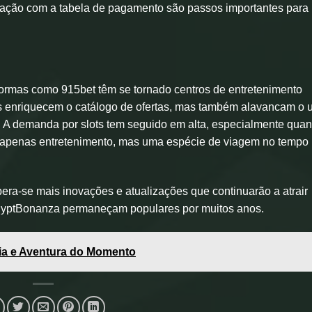
rização com a tabela de pagamento são passos importantes para
formas como 915bet têm se tornado centros de entretenimento
s enriquecem o catálogo de ofertas, mas também alavancam o 
s. A demanda por slots tem seguido em alta, especialmente qua
o apenas entretenimento, mas uma espécie de viagem no tempo
era-se mais inovações e atualizações que continuarão a atrair
EgyptBonanza permaneçam populares por muitos anos.
ia e Aventura do Momento