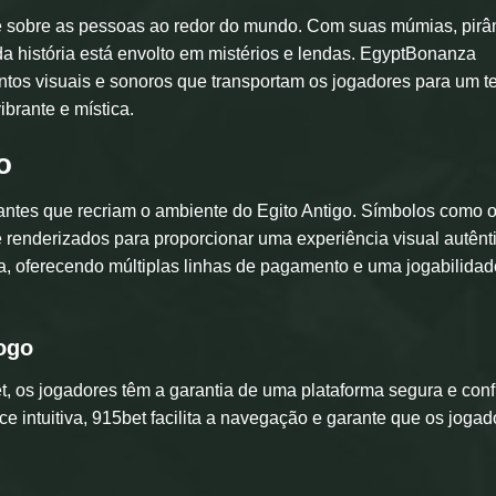
nte sobre as pessoas ao redor do mundo. Com suas múmias, pir
da história está envolto em mistérios e lendas. EgyptBonanza
ntos visuais e sonoros que transportam os jogadores para um 
ibrante e mística.
o
antes que recriam o ambiente do Egito Antigo. Símbolos como 
renderizados para proporcionar uma experiência visual autênti
na, oferecendo múltiplas linhas de pagamento e uma jogabilidad
ogo
 os jogadores têm a garantia de uma plataforma segura e conf
ce intuitiva, 915bet facilita a navegação e garante que os jogad