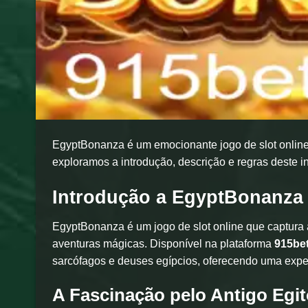
EgyptBonanza é um emocionante jogo de slot online 
exploramos a introdução, descrição e regras deste in
Introdução a EgyptBonanza
EgyptBonanza é um jogo de slot online que captura a
aventuras mágicas. Disponível na plataforma
915be
sarcófagos e deuses egípcios, oferecendo uma exper
A Fascinação pelo Antigo Egi