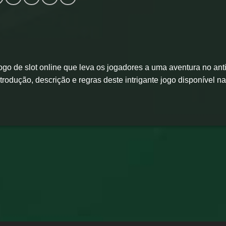
o de slot online que leva os jogadores a uma aventura no ant
trodução, descrição e regras deste intrigante jogo disponível na