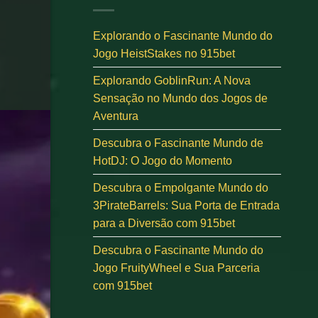
Explorando o Fascinante Mundo do
Jogo HeistStakes no 915bet
Explorando GoblinRun: A Nova
Sensação no Mundo dos Jogos de
Aventura
Descubra o Fascinante Mundo de
HotDJ: O Jogo do Momento
Descubra o Empolgante Mundo do
3PirateBarrels: Sua Porta de Entrada
para a Diversão com 915bet
Descubra o Fascinante Mundo do
Jogo FruityWheel e Sua Parceria
com 915bet