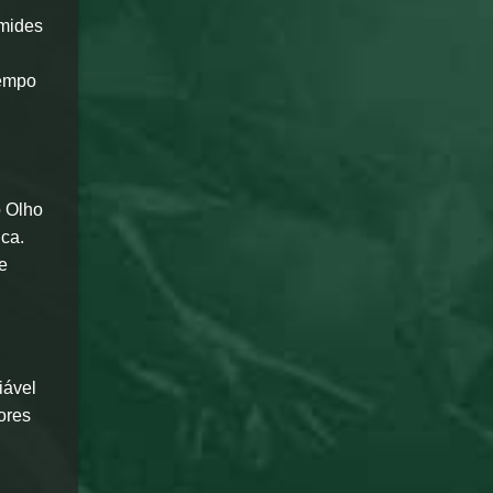
âmides
tempo
o Olho
ca.
e
iável
ores