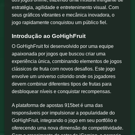
estratégia, agilidade e entretenimento visual. Com
seus gráficos vibrantes e mecânica inovadora, o
jogo rapidamente conquistou um público fiel.
Introdução ao GoHighFruit
O GoHighFruit foi desenvolvido por uma equipe
apaixonada por jogos que buscou criar uma
experiência única, combinando elementos de jogos
clássicos de fruta com novos desafios. Este jogo
envolve um universo colorido onde os jogadores
devem combinar diferentes tipos de frutas para
desbloquear níveis e conquistar recompensas.
A plataforma de apostas 915bet é uma das
responsáveis por impulsionar a popularidade do
GoHighFruit, integrando o jogo em seu portfólio e
oferecendo uma nova dimensão de competitividade.