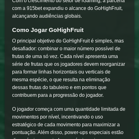
Com o crescimento do setor de iGaming, a parceria
com a 915bet expandiu o alcance do GoHighFruit,
alcançando audiências globais.
Como Jogar GoHighFruit
O principal objetivo do GoHighFruit é simples, mas
desafiador: combinar o maior número possível de
frutas de uma só vez. Cada nível apresenta uma
série de frutas que os jogadores devem reorganizar
para formar linhas horizontais ou verticais de
mesma espécie, o que resulta na eliminação
dessas frutas do tabuleiro e em pontos que
contribuem para a progressão do jogador.
O jogador começa com uma quantidade limitada de
movimentos por nível, incentivando o uso
estratégico de cada movimento para maximizar a
pontuação. Além disso, power-ups especiais estão