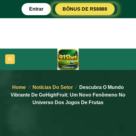
Ir
Entrar
BÔNUS DE R$8888
para
o
conteúdo
Home
/
Notícias Do Setor
/
Descubra O Mundo
Vibrante De GoHighFruit: Um Novo Fenômeno No
Universo Dos Jogos De Frutas