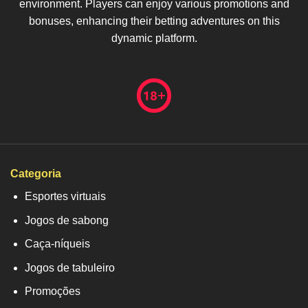
environment. Players can enjoy various promotions and
bonuses, enhancing their betting adventures on this
dynamic platform.
Categoria
Esportes virtuais
Jogos de sabong
Caça-níqueis
Jogos de tabuleiro
Promoções