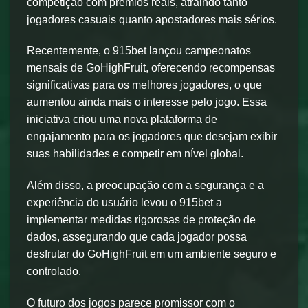
competição com prêmios reais, atraindo tanto
jogadores casuais quanto apostadores mais sérios.
Recentemente, o 915bet lançou campeonatos
mensais de GoHighFruit, oferecendo recompensas
significativas para os melhores jogadores, o que
aumentou ainda mais o interesse pelo jogo. Essa
iniciativa criou uma nova plataforma de
engajamento para os jogadores que desejam exibir
suas habilidades e competir em nível global.
Além disso, a preocupação com a segurança e a
experiência do usuário levou o 915bet a
implementar medidas rigorosas de proteção de
dados, assegurando que cada jogador possa
desfrutar do GoHighFruit em um ambiente seguro e
controlado.
O futuro dos jogos parece promissor com o