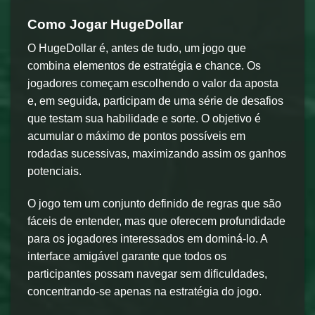
Como Jogar HugeDollar
O HugeDollar é, antes de tudo, um jogo que
combina elementos de estratégia e chance. Os
jogadores começam escolhendo o valor da aposta
e, em seguida, participam de uma série de desafios
que testam sua habilidade e sorte. O objetivo é
acumular o máximo de pontos possíveis em
rodadas sucessivas, maximizando assim os ganhos
potenciais.
O jogo tem um conjunto definido de regras que são
fáceis de entender, mas que oferecem profundidade
para os jogadores interessados em dominá-lo. A
interface amigável garante que todos os
participantes possam navegar sem dificuldades,
concentrando-se apenas na estratégia do jogo.