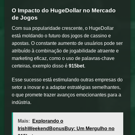
O Impacto do HugeDollar no Mercado
de Jogos
Com sua popularidade crescente, o HugeDollar
está moldando o futuro dos jogos de cassino e
apostas. O constante aumento de usuários pode ser
atribuído à combinação de jogabilidade atraente e
marketing eficaz, como o uso de palavras-chave
certeiras, exemplo disso é
915bet
.
Esse sucesso está estimulando outras empresas do
setor a inovar e a adaptar estratégias semelhantes,
o que promete trazer avanços emocionantes para a
indústria.
Mais:
Explorando o
IrishWeekendBonusBuy: Um Mergulho no