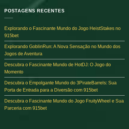
POSTAGENS RECENTES
Explorando o Fascinante Mundo do Jogo HeistStakes no
915bet
Explorando GoblinRun: A Nova Sensação no Mundo dos
Jogos de Aventura
Descubra o Fascinante Mundo de HotDJ: O Jogo do
Momento
Descubra o Empolgante Mundo do 3PirateBarrels: Sua
Porta de Entrada para a Diversão com 915bet
Descubra o Fascinante Mundo do Jogo FruityWheel e Sua
Parceria com 915bet