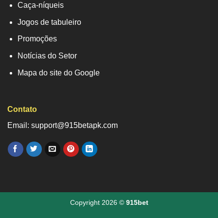
Caça-níqueis
Jogos de tabuleiro
Promoções
Notícias do Setor
Mapa do site do Google
Contato
Email: support@915betapk.com
Copyright 2026 ©
915bet