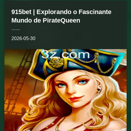
915bet | Explorando o Fascinante
Mundo de PirateQueen
2026-05-30