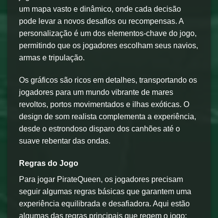
um mapa vasto e dinâmico, onde cada decisão
pode levar a novos desafios ou recompensas. A
personalização é um dos elementos-chave do jogo,
permitindo que os jogadores escolham seus navios,
armas e tripulação.
Os gráficos são ricos em detalhes, transportando os
jogadores para um mundo vibrante de mares
revoltos, portos movimentados e ilhas exóticas. O
design de som realista complementa a experiência,
desde o estrondoso disparo dos canhões até o
suave rebentar das ondas.
Regras do Jogo
Para jogar PirateQueen, os jogadores precisam
seguir algumas regras básicas que garantem uma
experiência equilibrada e desafiadora. Aqui estão
algumas das regras principais que regem o jogo: