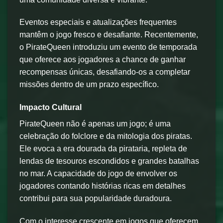
Eventos especiais e atualizações frequentes
mantêm o jogo fresco e desafiante. Recentemente,
o PirateQueen introduziu um evento de temporada
que oferece aos jogadores a chance de ganhar
recompensas únicas, desafiando-os a completar
missões dentro de um prazo específico.
Impacto Cultural
PirateQueen não é apenas um jogo; é uma
celebração do folclore e da mitologia dos piratas.
Ele evoca a era dourada da pirataria, repleta de
lendas de tesouros escondidos e grandes batalhas
no mar. A capacidade do jogo de envolver os
jogadores contando histórias ricas em detalhes
contribui para sua popularidade duradoura.
Com o interesse crescente em jogos que oferecem