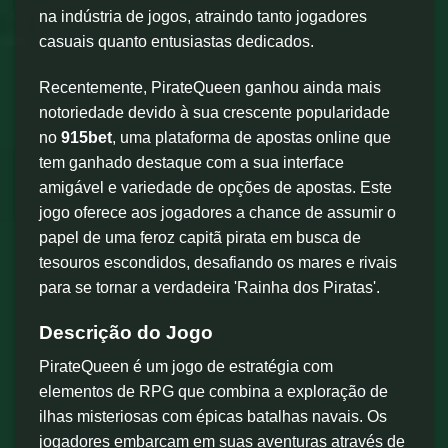
na indústria de jogos, atraindo tanto jogadores
casuais quanto entusiastas dedicados.
Recentemente, PirateQueen ganhou ainda mais
notoriedade devido à sua crescente popularidade
no
915bet
, uma plataforma de apostas online que
tem ganhado destaque com a sua interface
amigável e variedade de opções de apostas. Este
jogo oferece aos jogadores a chance de assumir o
papel de uma feroz capitã pirata em busca de
tesouros escondidos, desafiando os mares e rivais
para se tornar a verdadeira 'Rainha dos Piratas'.
Descrição do Jogo
PirateQueen é um jogo de estratégia com
elementos de RPG que combina a exploração de
ilhas misteriosas com épicas batalhas navais. Os
jogadores embarcam em suas aventuras através de