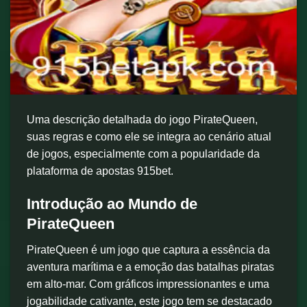
Uma descrição detalhada do jogo PirateQueen,
suas regras e como ele se integra ao cenário atual
de jogos, especialmente com a popularidade da
plataforma de apostas 915bet.
Introdução ao Mundo de
PirateQueen
PirateQueen é um jogo que captura a essência da
aventura marítima e a emoção das batalhas piratas
em alto-mar. Com gráficos impressionantes e uma
jogabilidade cativante, este jogo tem se destacado