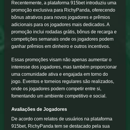
Recentemente, a plataforma 915bet introduziu uma
promoção exclusiva para RichyPanda, oferecendo
bônus atrativos para novos jogadores e prêmios
adicionais para os jogadores mais dedicados. A
promoção inclui rodadas grátis, bônus de recarga e
competições semanais onde os jogadores podem
ganhar prêmios em dinheiro e outros incentivos.
Essas promoções visam não apenas aumentar o
interesse dos jogadores, mas também proporcionar
uma comunidade ativa e engajada em torno do
jogo. Eventos e torneios regulares são realizados,
onde os jogadores podem competir entre si,
fomentando um ambiente competitivo e social.
Avaliações de Jogadores
De acordo com relatos de usuários na plataforma
915bet, RichyPanda tem se destacado pela sua