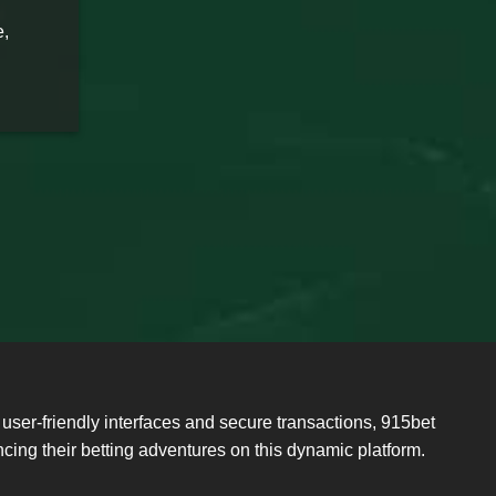
e,
 user-friendly interfaces and secure transactions, 915bet
ng their betting adventures on this dynamic platform.