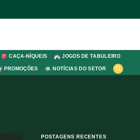
CAÇA-NÍQUEIS
JOGOS DE TABULEIRO
PROMOÇÕES
NOTÍCIAS DO SETOR
POSTAGENS RECENTES