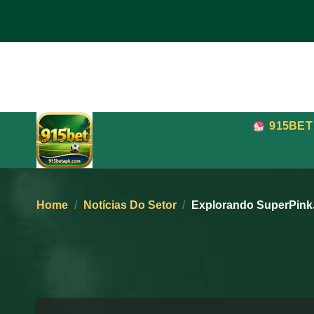
Ir
para
o
conteúdo
915BET
Home
/
Notícias Do Setor
/
Explorando SuperPink