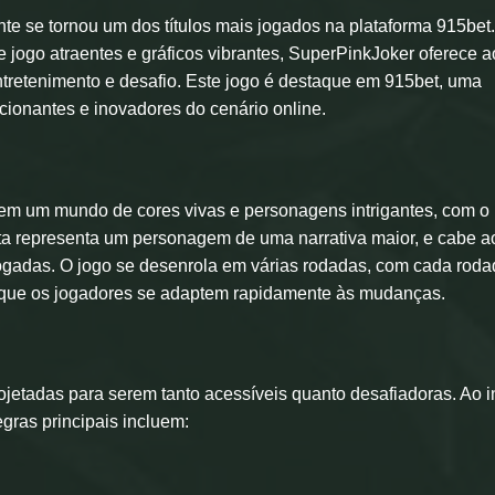
e se tornou um dos títulos mais jogados na plataforma 915bet.
e jogo atraentes e gráficos vibrantes, SuperPinkJoker oferece a
tretenimento e desafio. Este jogo é destaque em 915bet, uma
cionantes e inovadores do cenário online.
em um mundo de cores vivas e personagens intrigantes, com o
arta representa um personagem de uma narrativa maior, e cabe a
 jogadas. O jogo se desenrola em várias rodadas, com cada rod
o que os jogadores se adaptem rapidamente às mudanças.
jetadas para serem tanto acessíveis quanto desafiadoras. Ao in
gras principais incluem: