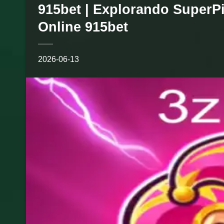
915bet | Explorando Super
Online 915bet
2026-06-13