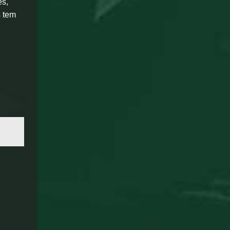
es,
s tem