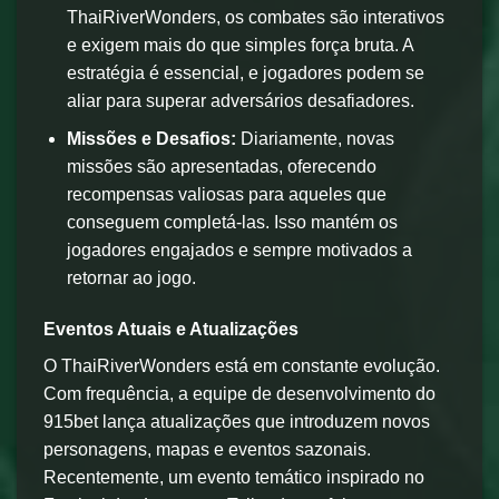
ThaiRiverWonders, os combates são interativos
e exigem mais do que simples força bruta. A
estratégia é essencial, e jogadores podem se
aliar para superar adversários desafiadores.
Missões e Desafios:
Diariamente, novas
missões são apresentadas, oferecendo
recompensas valiosas para aqueles que
conseguem completá-las. Isso mantém os
jogadores engajados e sempre motivados a
retornar ao jogo.
Eventos Atuais e Atualizações
O ThaiRiverWonders está em constante evolução.
Com frequência, a equipe de desenvolvimento do
915bet lança atualizações que introduzem novos
personagens, mapas e eventos sazonais.
Recentemente, um evento temático inspirado no