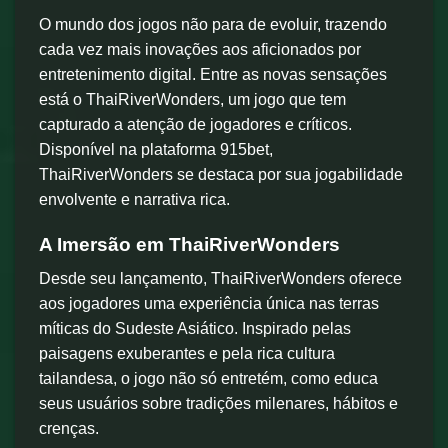
O mundo dos jogos não para de evoluir, trazendo
cada vez mais inovações aos aficionados por
entretenimento digital. Entre as novas sensações
está o ThaiRiverWonders, um jogo que tem
capturado a atenção de jogadores e críticos.
Disponível na plataforma 915bet,
ThaiRiverWonders se destaca por sua jogabilidade
envolvente e narrativa rica.
A Imersão em ThaiRiverWonders
Desde seu lançamento, ThaiRiverWonders oferece
aos jogadores uma experiência única nas terras
míticas do Sudeste Asiático. Inspirado pelas
paisagens exuberantes e pela rica cultura
tailandesa, o jogo não só entretém, como educa
seus usuários sobre tradições milenares, hábitos e
crenças.