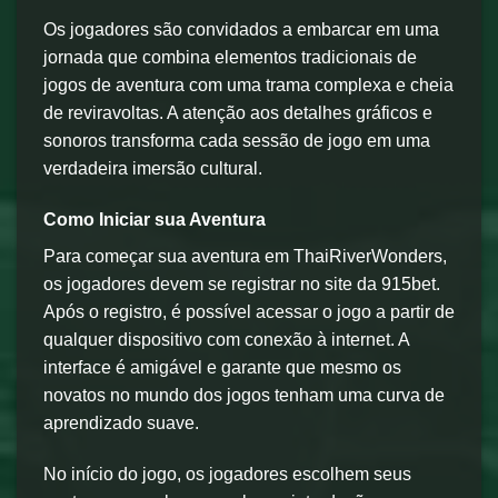
Os jogadores são convidados a embarcar em uma
jornada que combina elementos tradicionais de
jogos de aventura com uma trama complexa e cheia
de reviravoltas. A atenção aos detalhes gráficos e
sonoros transforma cada sessão de jogo em uma
verdadeira imersão cultural.
Como Iniciar sua Aventura
Para começar sua aventura em ThaiRiverWonders,
os jogadores devem se registrar no site da 915bet.
Após o registro, é possível acessar o jogo a partir de
qualquer dispositivo com conexão à internet. A
interface é amigável e garante que mesmo os
novatos no mundo dos jogos tenham uma curva de
aprendizado suave.
No início do jogo, os jogadores escolhem seus