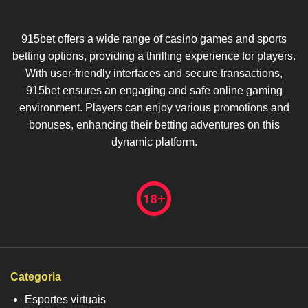
915bet offers a wide range of casino games and sports
betting options, providing a thrilling experience for players.
With user-friendly interfaces and secure transactions,
915bet ensures an engaging and safe online gaming
environment. Players can enjoy various promotions and
bonuses, enhancing their betting adventures on this
dynamic platform.
Categoria
Esportes virtuais