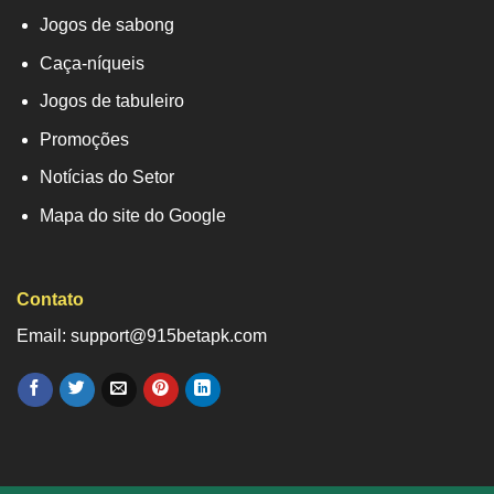
Jogos de sabong
Caça-níqueis
Jogos de tabuleiro
Promoções
Notícias do Setor
Mapa do site do Google
Contato
Email: support@915betapk.com