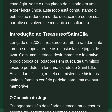
estratégia, sorte e uma pitada de história em uma
experiência única. Este jogo está conquistando o
público ao redor do mundo, destacando-se por sua
narrativa envolvente e mecânica desafiadora.
Introdução ao TreasureofSaintElla
Lançado em 2023, TreasureofSaintElla rapidamente
tornou-se popular entre os entusiastas de jogos de
azar. Com uma interface deslumbrante e interativa,
o jogo coloca os jogadores em busca de um mítico
tesouro perdido na lendária cidade de Saint Ella.
Esta cidade fictícia, repleta de mistérios e histórias
antigas, forma o cenário perfeito para uma aventura
memorável.
O Conceito do Jogo
Os jogadores são desafiados a encontrar o tesouro