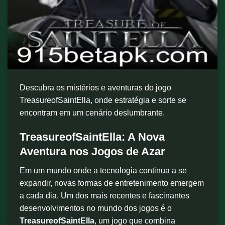
Descubra os mistérios e aventuras do jogo
TreasureofSaintElla, onde estratégia e sorte se
encontram em um cenário deslumbrante.
TreasureofSaintElla: A Nova
Aventura nos Jogos de Azar
Em um mundo onde a tecnologia continua a se
expandir, novas formas de entretenimento emergem
a cada dia. Um dos mais recentes e fascinantes
desenvolvimentos no mundo dos jogos é o
TreasureofSaintElla
, um jogo que combina